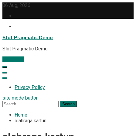
Skip
06 Aug, 2026
to
content
Slot Pragmatic Demo
Slot Pragmatic Demo
Subscribe
Privacy Policy
site mode button
Search
for:
Home
olahraga kartun