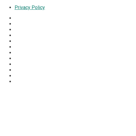
Privacy Policy