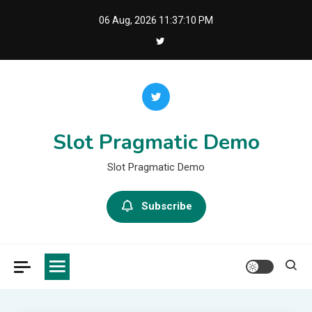
Skip
06 Aug, 2026
11:37:10 PM
to
content
Slot Pragmatic Demo
Slot Pragmatic Demo
Subscribe