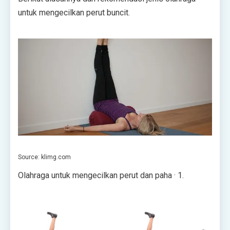
untuk mengecilkan perut buncit.
Source: klimg.com
Olahraga untuk mengecilkan perut dan paha · 1.