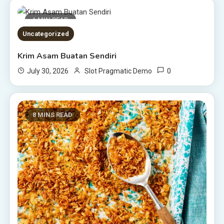
1 MIN READ
Uncategorized
Krim Asam Buatan Sendiri
0
July 30, 2026
Slot Pragmatic Demo
8 MINS READ