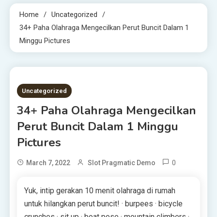
Home
Uncategorized
34+ Paha Olahraga Mengecilkan Perut Buncit Dalam 1
Minggu Pictures
7 MINS READ
Uncategorized
34+ Paha Olahraga Mengecilkan
Perut Buncit Dalam 1 Minggu
Pictures
0
March 7, 2022
Slot Pragmatic Demo
Yuk, intip gerakan 10 menit olahraga di rumah
untuk hilangkan perut buncit! · burpees · bicycle
crunches · sit up · boat pose · mountain climbers ·