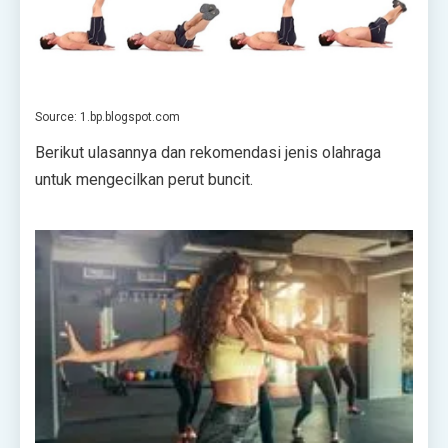
Source: 1.bp.blogspot.com
Berikut ulasannya dan rekomendasi jenis olahraga
untuk mengecilkan perut buncit.