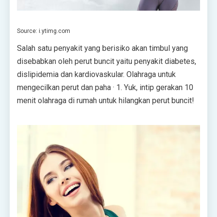
Source: i.ytimg.com
Salah satu penyakit yang berisiko akan timbul yang
disebabkan oleh perut buncit yaitu penyakit diabetes,
dislipidemia dan kardiovaskular. Olahraga untuk
mengecilkan perut dan paha · 1. Yuk, intip gerakan 10
menit olahraga di rumah untuk hilangkan perut buncit!