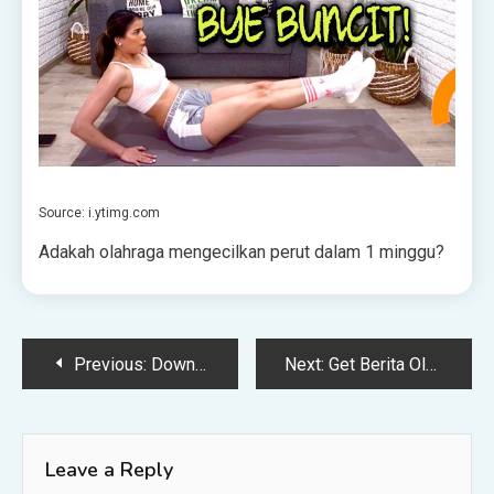
Source: i.ytimg.com
Adakah olahraga mengecilkan perut dalam 1 minggu?
Post
Previous:
Download Olimpiade Tokyo 2020 Logo PNG
Next:
Get Berita Olahraga Indonesia Terkini Images
navigation
Leave a Reply