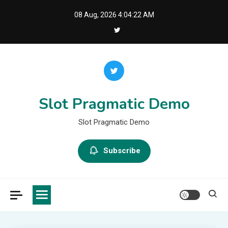
Skip
08 Aug, 2026
4:04:22 AM
to
content
Slot Pragmatic Demo
Slot Pragmatic Demo
Subscribe